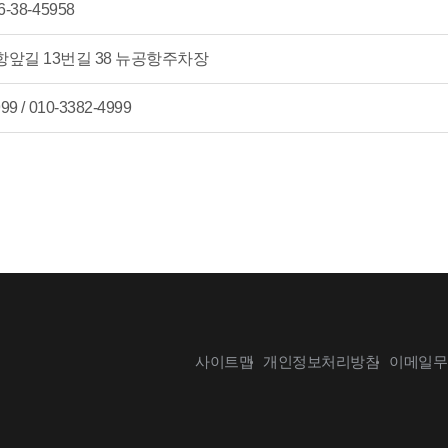
6-38-45958
앞길 13번길 38 뉴공항주차장
99 / 010-3382-4999
사이트맵
개인정보처리방침
이메일무