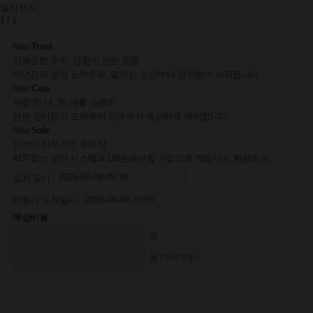
일시정지
1
/
1
New
Trust
김해공항 주차, 경험이 만든 믿음
다년간의 운영 노하우로, 맡기는 순간부터 편안함이 시작됩니다.
New
Care
차량 한 대, 한 대를 소중히
전문 관리팀이 도착부터 인계까지 세심하게 케어합니다.
New
Safe
안전이 최우선인 주차장
ADT캡스 보안 시스템과 DB손해보험 가입으로 책임까지 확실하게
입차 일시
비행기 도착일시
예상비용
일
원
(*VAT포함)