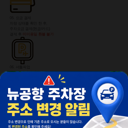
05. 요금 결제
차량 상태를 확인 한 후,
주차요금 결제(현금/카드)
결제 후
미이용일 환불 불가
06. 셔틀픽업
주차장에서 안전하게
공항까지 픽업해드립니다.
1
/
1
07. 공항도착
공항 도착하시면, 국제선 1층
도착층 5번 게이트 P19 기둥 에서
전화 주시면 픽업차량이 도착합니다.